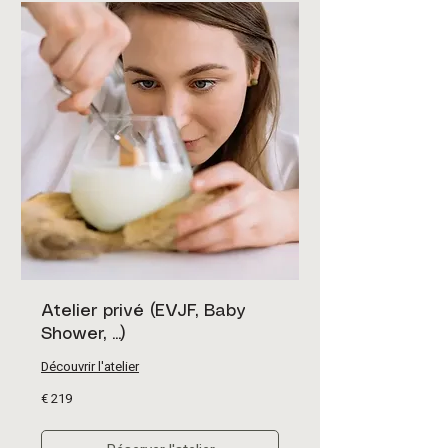
Atelier privé (EVJF, Baby
Shower, ...)
Découvrir l'atelier
219
€ 219
euro