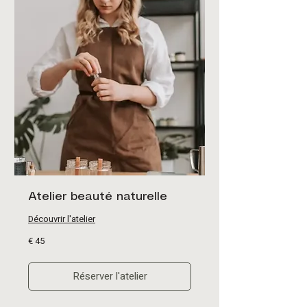
Atelier beauté naturelle
Découvrir l'atelier
45
€ 45
euro
Réserver l'atelier