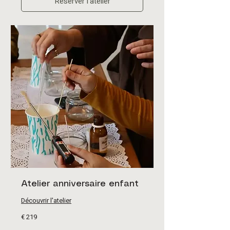
Réserver l'atelier
Atelier anniversaire enfant
Découvrir l'atelier
219
€ 219
euro